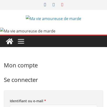
Passer
au
contenu
Mon compte
Se connecter
O
Identifiant ou e-mail
*
b