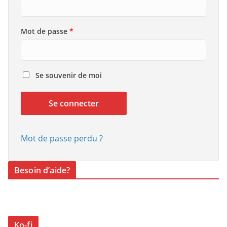
l
i
O
Mot de passe
*
g
b
a
l
t
i
Se souvenir de moi
o
g
i
a
r
Se connecter
t
e
o
i
Mot de passe perdu ?
r
e
Besoin d’aide?
Ko-fi