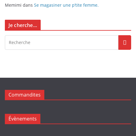
Memimi
dans
Se magasiner une p’tite femme.
Je cherche…
Commandites
Évènements