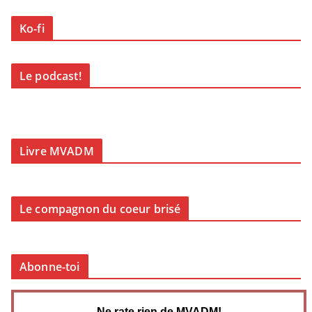
Ko-fi
Le podcast!
Livre MVADM
Le compagnon du coeur brisé
Abonne-toi
Ne rate rien de MVADM!