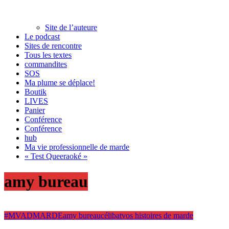
Site de l’auteure
Le podcast
Sites de rencontre
Tous les textes
commandites
SOS
Ma plume se déplace!
Boutik
LIVES
Panier
Conférence
Conférence
hub
Ma vie professionnelle de marde
« Test Queeraoké »
amy bureau
#MVADMARDE
amy bureau
célibat
vos histoires de marde