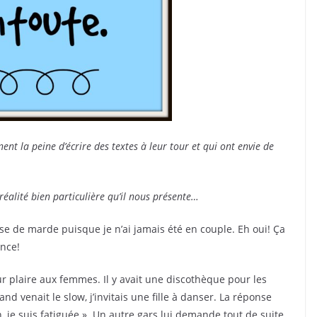
nt la peine d’écrire des textes à leur tour et qui ont envie de
 réalité bien particulière qu’il nous présente…
use de marde puisque je n’ai jamais été en couple. Eh oui! Ça
ance!
our plaire aux femmes. Il y avait une discothèque pour les
 venait le slow, j’invitais une fille à danser. La réponse
, je suis fatiguée ». Un autre gars lui demande tout de suite