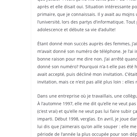
après et elle disait oui. Situation intéressante p
primaire, que je connaissais. Il y avait au mojns 
l’université, lors des partys d’informatique. To
adolescence et débute sa vie d’adulte!
Étant donné mon succès auprès des femmes, j’a
m’avait donné son numéro de téléphone. Je l’ai 
bonne raison pour me dire non. J’ai arrêté quand 
donné son numéro? Pourquoi n’a-t-elle pas été hon
avait accepté, puis décliné mon invitation. C’ét
invitation, mais ce n’est pas allé plus loin : elles
Dans une entreprise où je travaillais, une collè
À l’automne 1997, elle me dit qu’elle ne veut pa
(c’est vrai) et qu’elle ne veut pas lui faire sub
imparti. Début 1998, verglas. En avril, je joue dan
lui dis que j’aimerais qu’on aille souper : elle me
période de l’année la plus occupée pour son dépa