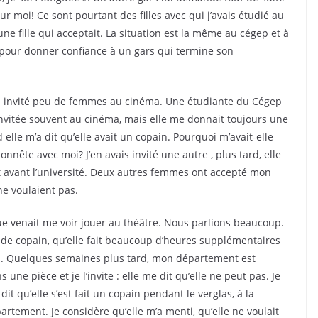
our moi! Ce sont pourtant des filles avec qui j’avais étudié au
une fille qui acceptait. La situation est la même au cégep et à
ut pour donner confiance à un gars qui termine son
i invité peu de femmes au cinéma. Une étudiante du Cégep
invitée souvent au cinéma, mais elle me donnait toujours une
elle m’a dit qu’elle avait un copain. Pourquoi m’avait-elle
nête avec moi? J’en avais invité une autre , plus tard, elle
ait avant l’université. Deux autres femmes ont accepté mon
 ne voulaient pas.
gue venait me voir jouer au théâtre. Nous parlions beaucoup.
s de copain, qu’elle fait beaucoup d’heures supplémentaires
ir ça. Quelques semaines plus tard, mon département est
s une pièce et je l’invite : elle me dit qu’elle ne peut pas. Je
 dit qu’elle s’est fait un copain pendant le verglas, à la
rtement. Je considère qu’elle m’a menti, qu’elle ne voulait