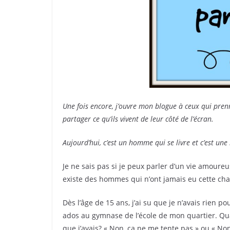
Une fois encore, j’ouvre mon blogue à ceux qui prenne
partager ce qu’ils vivent de leur côté de l’écran.
Aujourd’hui, c’est un homme qui se livre et c’est une
Je ne sais pas si je peux parler d’un vie amoure
existe des hommes qui n’ont jamais eu cette ch
Dès l’âge de 15 ans, j’ai su que je n’avais rien p
ados au gymnase de l’école de mon quartier. Quand
que j’avais? « Non, ça ne me tente pas » ou « Non