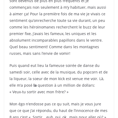
sont devenus de plus en plus fréquents et je
commençais non seulement à m’y habituer, mais aussi
à aimer ça! Pour la première fois de ma vie je vivais ce
sentiment qu’onrecherche toute sa vie durant, un peu
comme les héroïnomanes recherchent le buzz de leur
premier fixe, j’avais les fameux, les uniques et les
absolument incomparables papillons dans le ventre.
Quel beau sentiment! Comme dans les montagnes
russes, mais sans l’envie de vomir!
Puis quand eut lieu la fameuse soirée de danse du
samedi soir, celle avec de la musique, du popcorn et de
la liqueur, la soeur de mon kick est venue me voir. Là,
elle m’a posé
la
question à un million de dollars:
« Veux-tu sortir avec mon frère? »
Mon égo n’endosse pas ce qu suit, mais je vous jure
que ce que j’ai répondu, du haut de l’innocence de mes
8 ans c’est « Sortir… euh, oui, ok…mais pour aller où? ».