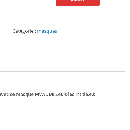
Masque
MVADM
noir
coeur
Catégorie :
masques
rouge
métallique
(attaché
derrière
la
tête)
, avec ce masque MVADM! Seuls les intitié.e.s