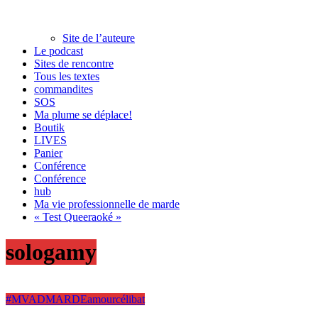
Site de l’auteure
Le podcast
Sites de rencontre
Tous les textes
commandites
SOS
Ma plume se déplace!
Boutik
LIVES
Panier
Conférence
Conférence
hub
Ma vie professionnelle de marde
« Test Queeraoké »
sologamy
#MVADMARDE
amour
célibat