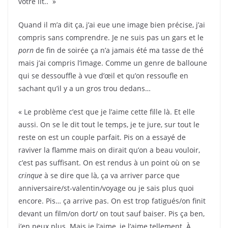
votre lit.. »
Quand il m’a dit ça, j’ai eue une image bien précise, j’ai
compris sans comprendre. Je ne suis pas un gars et le
porn
de fin de soirée ça n’a jamais été ma tasse de thé
mais j’ai compris l’image. Comme un genre de balloune
qui se dessouffle à vue d’œil et qu’on ressoufle en
sachant qu’il y a un gros trou dedans…
« Le problème c’est que je l’aime cette fille là. Et elle
aussi. On se le dit tout le temps, je te jure, sur tout le
reste on est un couple parfait. Pis on a essayé de
raviver la flamme mais on dirait qu’on a beau vouloir,
c’est pas suffisant. On est rendus à un point où on se
crinque
à se dire que là, ça va arriver parce que
anniversaire/st-valentin/voyage ou je sais plus quoi
encore. Pis… ça arrive pas. On est trop fatigués/on finit
devant un film/on dort/ on tout sauf baiser. Pis ça ben,
j’en peux plus. Mais je l’aime, je l’aime tellement. À