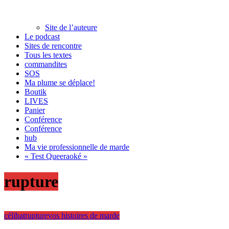
Site de l’auteure
Le podcast
Sites de rencontre
Tous les textes
commandites
SOS
Ma plume se déplace!
Boutik
LIVES
Panier
Conférence
Conférence
hub
Ma vie professionnelle de marde
« Test Queeraoké »
rupture
célibat
rupture
vos histoires de marde