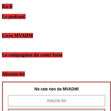
Ko-fi
Le podcast!
Livre MVADM
Le compagnon du coeur brisé
Abonne-toi
Ne rate rien de MVADM!