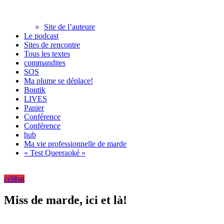
Site de l’auteure
Le podcast
Sites de rencontre
Tous les textes
commandites
SOS
Ma plume se déplace!
Boutik
LIVES
Panier
Conférence
Conférence
hub
Ma vie professionnelle de marde
« Test Queeraoké »
célibat
Miss de marde, ici et là!