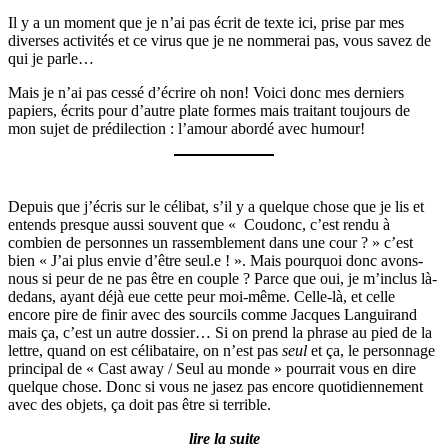
Il y a un moment que je n’ai pas écrit de texte ici, prise par mes
diverses activités et ce virus que je ne nommerai pas, vous savez de
qui je parle…
Mais je n’ai pas cessé d’écrire oh non! Voici donc mes derniers
papiers, écrits pour d’autre plate formes mais traitant toujours de
mon sujet de prédilection : l’amour abordé avec humour!
Depuis que j’écris sur le célibat, s’il y a quelque chose que je lis et
entends presque aussi souvent que « Coudonc, c’est rendu à
combien de personnes un rassemblement dans une cour ? » c’est
bien « J’ai plus envie d’être seul.e ! ». Mais pourquoi donc avons-
nous si peur de ne pas être en couple ? Parce que oui, je m’inclus là-
dedans, ayant déjà eue cette peur moi-même. Celle-là, et celle
encore pire de finir avec des sourcils comme Jacques Languirand
mais ça, c’est un autre dossier… Si on prend la phrase au pied de la
lettre, quand on est célibataire, on n’est pas
seul
et ça, le personnage
principal de « Cast away / Seul au monde » pourrait vous en dire
quelque chose. Donc si vous ne jasez pas encore quotidiennement
avec des objets, ça doit pas être si terrible.
lire la suite