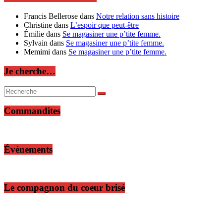
Francis Bellerose
dans
Notre relation sans histoire
Christine
dans
L’espoir que peut-être
Émilie
dans
Se magasiner une p’tite femme.
Sylvain
dans
Se magasiner une p’tite femme.
Memimi
dans
Se magasiner une p’tite femme.
Je cherche…
Commandites
Évènements
Le compagnon du coeur brisé