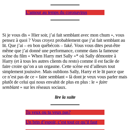
L’amour au temps du coronavirus
Si je vous dis « Hier soir, j’ai fait semblant avec mon chum », vous
pensez à quoi ? Vous croyez probablement que j’ai fait semblant au
lit. Que j’ai – en bon québécois – faké. Vous vous dites peut-être
même que j’ai donné une performance, comme dans la fameuse
scène du film « When Harry met Sally »* où Sally démontre à
Harry (et à tous les autres clients du resto) comme il est facile de
faire croire qu’on a un orgasme. Cette scène est d’ailleurs tout
simplement jouissive. Mais oublions Sally, Harry et le lit parce que
ce n’est pas de ce « faire semblant » là dont je veux vous parler mais
plutôt de celui qui nous envahit de plus en plus : le «
faire
semblant
» sur les réseaux sociaux.
lire la suite
Tu veux ou tu veux pas?
Un brin d’espoir, c’est tout ce qu’il faut