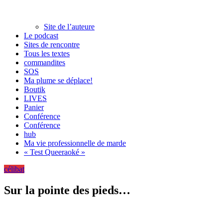
Site de l’auteure
Le podcast
Sites de rencontre
Tous les textes
commandites
SOS
Ma plume se déplace!
Boutik
LIVES
Panier
Conférence
Conférence
hub
Ma vie professionnelle de marde
« Test Queeraoké »
célibat
Sur la pointe des pieds…