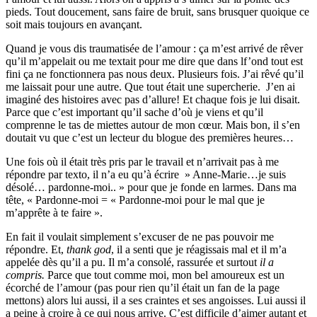
pieds. Tout doucement, sans faire de bruit, sans brusquer quoique ce
soit mais toujours en avançant.
Quand je vous dis traumatisée de l’amour : ça m’est arrivé de rêver
qu’il m’appelait ou me textait pour me dire que dans lf’ond tout est
fini ça ne fonctionnera pas nous deux. Plusieurs fois. J’ai rêvé qu’il
me laissait pour une autre. Que tout était une supercherie. J’en ai
imaginé des histoires avec pas d’allure! Et chaque fois je lui disait.
Parce que c’est important qu’il sache d’où je viens et qu’il
comprenne le tas de miettes autour de mon cœur. Mais bon, il s’en
doutait vu que c’est un lecteur du blogue des premières heures…
Une fois où il était très pris par le travail et n’arrivait pas à me
répondre par texto, il n’a eu qu’à écrire » Anne-Marie…je suis
désolé… pardonne-moi.. » pour que je fonde en larmes. Dans ma
tête, « Pardonne-moi = « Pardonne-moi pour le mal que je
m’apprête à te faire ».
En fait il voulait simplement s’excuser de ne pas pouvoir me
répondre. Et,
thank god
, il a senti que je réagissais mal et il m’a
appelée dès qu’il a pu. Il m’a consolé, rassurée et surtout
il a
compris.
Parce que tout comme moi, mon bel amoureux est un
écorché de l’amour (pas pour rien qu’il était un fan de la page
mettons) alors lui aussi, il a ses craintes et ses angoisses. Lui aussi il
a peine à croire à ce qui nous arrive. C’est difficile d’aimer autant et