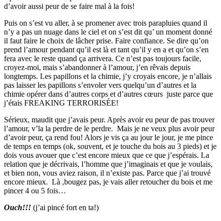
d’avoir aussi peur de se faire mal à la fois!
Puis on s’est vu aller, à se promener avec trois parapluies quand il
n’y a pas un nuage dans le ciel et on s’est dit qu’ un moment donné
il faut faire le choix de lâcher prise. Faire confiance. Se dire qu’on
prend l’amour pendant qu’il est là et tant qu’il y en a et qu’on s’en
fera avec le reste quand ça arrivera. Ce n’est pas toujours facile,
croyez-moi, mais s’abandonner à l’amour, j’en rêvais depuis
longtemps. Les papillons et la chimie, j’y croyais encore, je n’allais
pas laisser les papillons s’envoler vers quelqu’un d’autres et la
chimie opérer dans d’autres corps et d’autres cœurs juste parce que
j’étais FREAKING TERRORISÉE!
Sérieux, maudit que j’avais peur. Après avoir eu peur de pas trouver
l’amour, v’la la perdre de le perdre. Mais je ne veux plus avoir peur
d’avoir peur, ça rend fou! Alors je vis ça au jour le jour, je me pince
de temps en temps (ok, souvent, et je touche du bois au 3 pieds) et je
dois vous avouer que c’est encore mieux que ce que j’espérais. La
relation que je décrivais, l’homme que j’imaginais et que je voulais,
et bien non, vous aviez raison, il n’existe pas. Parce que j’ai trouvé
encore mieux. Là ,bougez pas, je vais aller retoucher du bois et me
pincer 4 ou 5 fois…
Ouch!!!
(j’ai pincé fort en ta!)