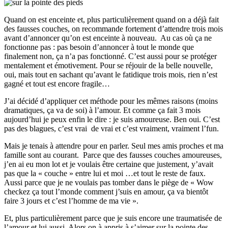
Quand on est enceinte et, plus particulièrement quand on a déjà fait
des fausses couches, on recommande fortement d’attendre trois mois
avant d’annoncer qu’on est enceinte à nouveau. Au cas où ça ne
fonctionne pas : pas besoin d’annoncer à tout le monde que
finalement non, ça n’a pas fonctionné. C’est aussi pour se protéger
mentalement et émotivement. Pour se réjouir de la belle nouvelle,
oui, mais tout en sachant qu’avant le fatidique trois mois, rien n’est
gagné et tout est encore fragile…
J’ai décidé d’appliquer cet méthode pour les mêmes raisons (moins
dramatiques, ça va de soi) à l’amour. Et comme ça fait 3 mois
aujourd’hui je peux enfin le dire : je suis amoureuse. Ben oui. C’est
pas des blagues, c’est vrai de vrai et c’est vraiment, vraiment l’fun.
Mais je tenais à attendre pour en parler. Seul mes amis proches et ma
famille sont au courant. Parce que des fausses couches amoureuses,
j’en ai eu mon lot et je voulais être certaine que justement, y’avait
pas que la « couche » entre lui et moi …et tout le reste de faux.
Aussi parce que je ne voulais pas tomber dans le piège de « Wow
checkez ça tout l’monde comment j’suis en amour, ça va bientôt
faire 3 jours et c’est l’homme de ma vie ».
Et, plus particulièrement parce que je suis encore une traumatisée de
l’amour et lui aussi. Alors on à appris à s’aimer sur la pointe des