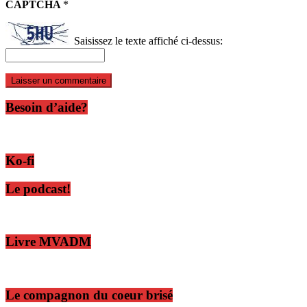
CAPTCHA
*
Saisissez le texte affiché ci-dessus:
Besoin d’aide?
Ko-fi
Le podcast!
Livre MVADM
Le compagnon du coeur brisé