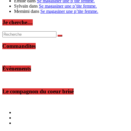
Émilie
dans
Se magasiner une p’tite femme.
Sylvain
dans
Se magasiner une p’tite femme.
Memimi
dans
Se magasiner une p’tite femme.
Je cherche…
Commandites
Évènements
Le compagnon du coeur brisé